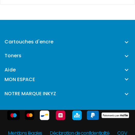
Cartouches d'encre

Toners

Aide


MON ESPACE
NOTRE MARQUE INKYZ

Mentions légales
Déclaration de confidentialité
CGV