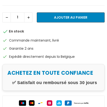
AJOUTER AU PANIER

En stock
check
Commande maintenant, livré
check
Garantie 2 ans
check
Expédié directement depuis la Belgique
ACHETEZ EN TOUTE CONFIANCE
✅ Satisfait ou remboursé sous 30 jours