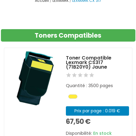
Accueil
LEXMARK
LEXMARK CX 317
Toners Compatibles
Toner Compatible
Lexmark CS317
(71B20Y0) Jaune
Quantité : 3500 pages
Prix par page : 0.019 €
67,50 €
Disponibilité:
En stock