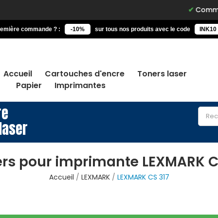
Commandez ava
remière commande ? :
-10%
sur tous nos produits avec le code
INK10
Accueil
Cartouches d'encre
Toners laser
Papier
Imprimantes
re
laser
rs pour imprimante LEXMARK C
Accueil
LEXMARK
LEXMARK CS 317