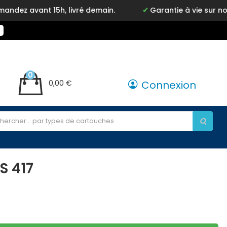
vant 15h, livré demain.
Garantie à vie sur notre m
0
0,00 €
Connexion
S 417