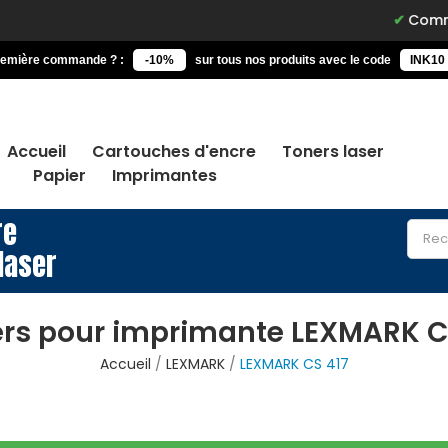
Commandez a
remière commande ? :
-10%
sur tous nos produits avec le code
INK10
Accueil
Cartouches d'encre
Toners laser
Papier
Imprimantes
re
laser
rs pour imprimante LEXMARK C
Accueil
LEXMARK
LEXMARK CS 417