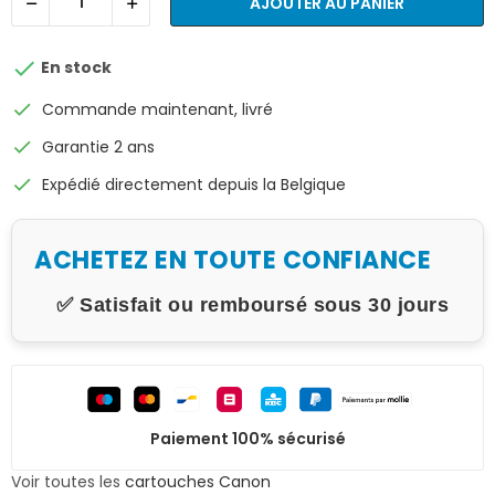
AJOUTER AU PANIER

En stock
check
Commande maintenant, livré
check
Garantie 2 ans
check
Expédié directement depuis la Belgique
ACHETEZ EN TOUTE CONFIANCE
✅ Satisfait ou remboursé sous 30 jours
Paiement 100% sécurisé
Voir toutes les
cartouches Canon