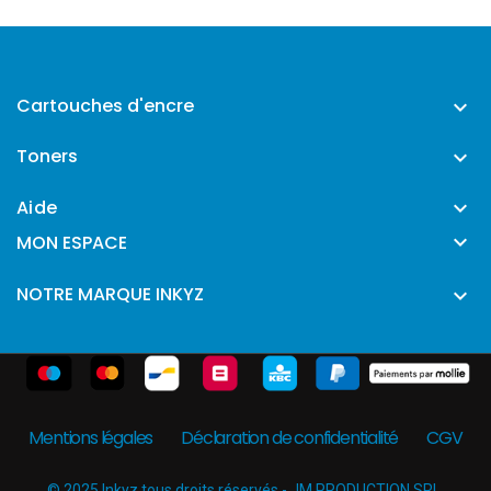
Cartouches d'encre

Toners

Aide


MON ESPACE
NOTRE MARQUE INKYZ

Mentions légales
Déclaration de confidentialité
CGV
© 2025 Inkyz tous droits réservés - JM PRODUCTION SRL