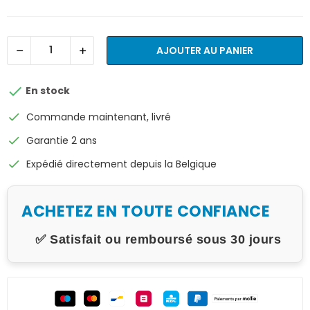
AJOUTER AU PANIER

En stock
check
Commande maintenant, livré
check
Garantie 2 ans
check
Expédié directement depuis la Belgique
ACHETEZ EN TOUTE CONFIANCE
✅ Satisfait ou remboursé sous 30 jours