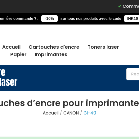
Commandez avant
remière commande ? :
-10%
sur tous nos produits avec le code
INK10
Accueil
Cartouches d'encre
Toners laser
Papier
Imprimantes
re
laser
uches d’encre pour imprimante
Accueil
CANON
GI-40