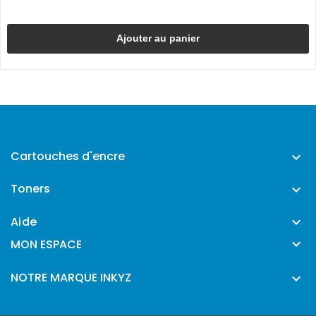
Ajouter au panier
Cartouches d'encre

Toners

Aide


MON ESPACE
NOTRE MARQUE INKYZ
