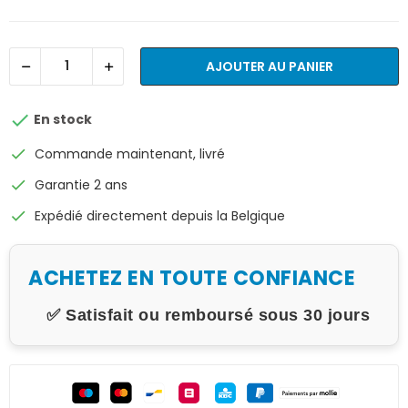
AJOUTER AU PANIER

En stock
check
Commande maintenant, livré
check
Garantie 2 ans
check
Expédié directement depuis la Belgique
ACHETEZ EN TOUTE CONFIANCE
✅ Satisfait ou remboursé sous 30 jours