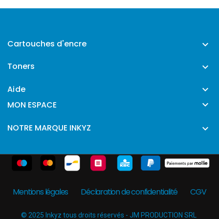
Cartouches d'encre

Toners

Aide


MON ESPACE
NOTRE MARQUE INKYZ

Mentions légales
Déclaration de confidentialité
CGV
© 2025 Inkyz tous droits réservés - JM PRODUCTION SRL