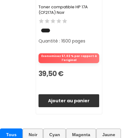
Toner compatible HP 17A
(CF217A) Noir
Quantité : 1600 pages
Économisez 57,02 % par rapport à
l'original
39,50 €
Ajouter au panier
Tous
Noir
Cyan
Magenta
Jaune