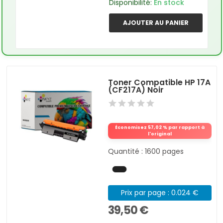
Disponibilité:
En stock
AJOUTER AU PANIER
Toner Compatible HP 17A
(CF217A) Noir
Économisez 57,02 % par rapport à
l'original
Quantité : 1600 pages
Prix par page : 0.024 €
39,50 €