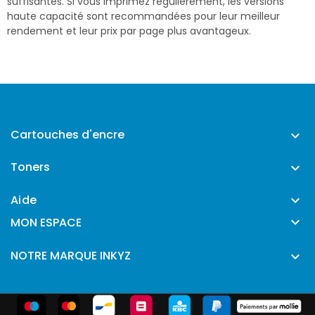
suffisantes. Si vous imprimez régulièrement, les versions
haute capacité sont recommandées pour leur meilleur
rendement et leur prix par page plus avantageux.
Cartouches d'encre

Toners

Aide


MON ESPACE
NOTRE MARQUE INKYZ
