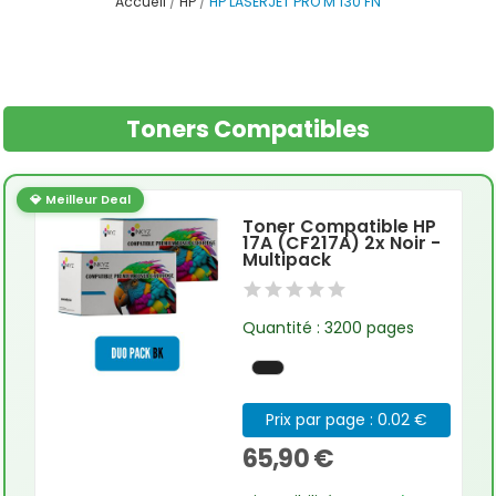
Accueil
HP
HP LASERJET PRO M 130 FN
Toners Compatibles
💎 Meilleur Deal
Toner Compatible HP
17A (CF217A) 2x Noir -
Multipack
Quantité : 3200 pages
Prix par page : 0.02 €
65,90 €