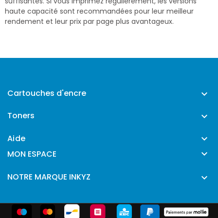
suffisantes. Si vous imprimez régulièrement, les versions
haute capacité sont recommandées pour leur meilleur
rendement et leur prix par page plus avantageux.
Cartouches d'encre

Toners

Aide


MON ESPACE
NOTRE MARQUE INKYZ
