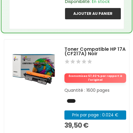
Disponibilité:
En stock
AJOUTER AU PANIER
Toner Compatible HP 17A
(CF217A) Noir
Économisez 57,02 % par rapport à
l'original
Quantité : 1600 pages
Prix par page : 0.024 €
39,50 €