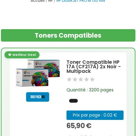
Accueil
HP
HP LASERJET PRO M 130 NW
Toners Compatibles
💎 Meilleur Deal
Toner Compatible HP
17A (CF217A) 2x Noir -
Multipack
Quantité : 3200 pages
Prix par page : 0.02 €
65,90 €