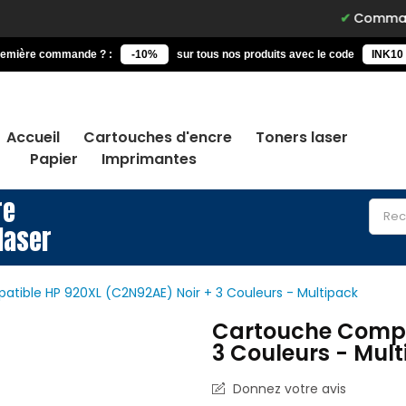
Commandez avant 1
remière commande ? :
-10%
sur tous nos produits avec le code
INK10
Accueil
Cartouches d'encre
Toners laser
Papier
Imprimantes
re
laser
tible HP 920XL (C2N92AE) Noir + 3 Couleurs - Multipack
Cartouche Compa
3 Couleurs - Mul
Donnez votre avis