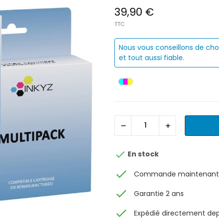
39,90 €
TTC
Nous vous conseillons de cho
et tout aussi fiable.

En stock
check
Commande maintenant, 
check
Garantie 2 ans
check
Expédié directement depu