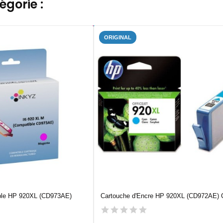
gorie :
ORIGINAL
ble HP 920XL (CD973AE)
Cartouche d'Encre HP 920XL (CD972AE) 