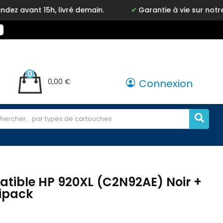
5h, livré demain.
Garantie à vie sur notre marque I
0
0,00 €
Connexion
tible HP 920XL (C2N92AE) Noir +
tipack