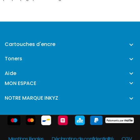
Cartouches d'encre

Toners

Aide


MON ESPACE
NOTRE MARQUE INKYZ

Mentions légales
Déclaration de confidentialité
CGV