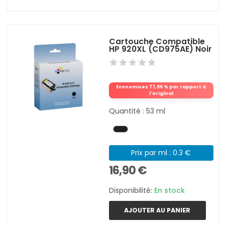
Cartouche Compatible
HP 920XL (CD975AE) Noir
Économisez 77,96 % par rapport à
l'original
Quantité : 53 ml
Prix par ml : 0.3 €
16,90 €
Disponibilité:
En stock
AJOUTER AU PANIER