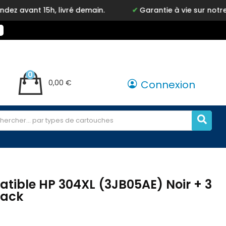
, livré demain.
Garantie à vie sur notre marque Ink
0
0,00 €
Connexion
ible HP 304XL (3JB05AE) Noir + 3
pack