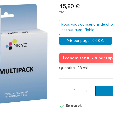
45,90 €
TTC
Nous vous conseillons de cho
et tout aussi fiable.
Prix par page : 0.08 €
Économisez 81.2 % par rapp
Quantité : 38 ml

En stock