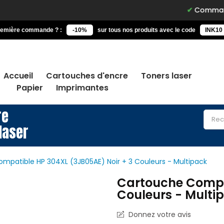
Commandez avant 15h
remière commande ? :
-10%
sur tous nos produits avec le code
INK10
Accueil
Cartouches d'encre
Toners laser
Papier
Imprimantes
re
laser
mpatible HP 304XL (3JB05AE) Noir + 3 Couleurs - Multipack
Cartouche Compat
Couleurs - Multi
Donnez votre avis