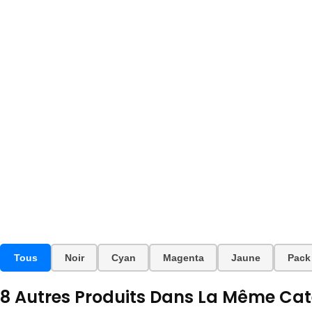
Tous
Noir
Cyan
Magenta
Jaune
Pack
8 Autres Produits Dans La Même Caté