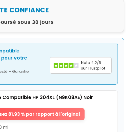
UTE CONFIANCE
boursé sous 30 jours
mpatible
pour votre
Note 4,2/5
sur Trustpilot
esté – Garantie
 Compatible HP 304XL (N9K08AE) Noir
ez 81,93 % par rapport à l'original
0 ml