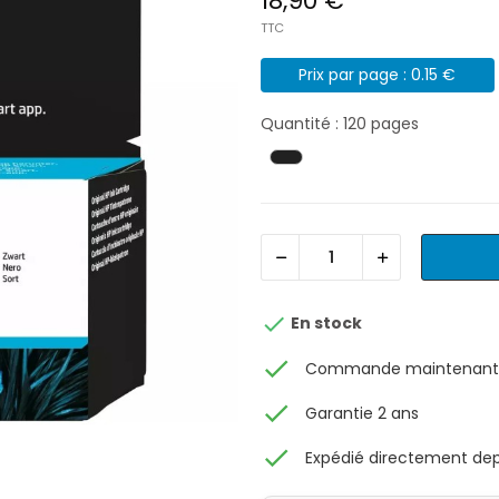
18,90 €
TTC
Prix par page : 0.15 €
Quantité : 120 pages

En stock
check
Commande maintenant, 
check
Garantie 2 ans
check
Expédié directement depu