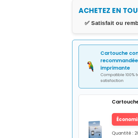
ACHETEZ EN TO
✅ Satisfait ou rem
Cartouche co
recommandée 
imprimante
Compatible 100% t
satisfaction
Cartouche
Économis
Quantité : 2