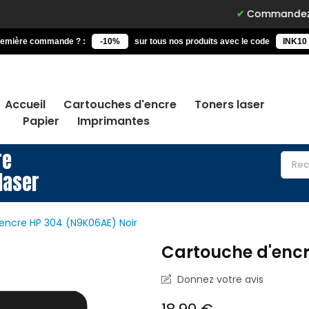
Commandez avant 15h, liv
remière commande ? :
-10%
sur tous nos produits avec le code
INK10
Accueil
Cartouches d'encre
Toners laser
Papier
Imprimantes
re
laser
encre HP 304 (N9K06AE) Noir
Cartouche d'encr
Donnez votre avis