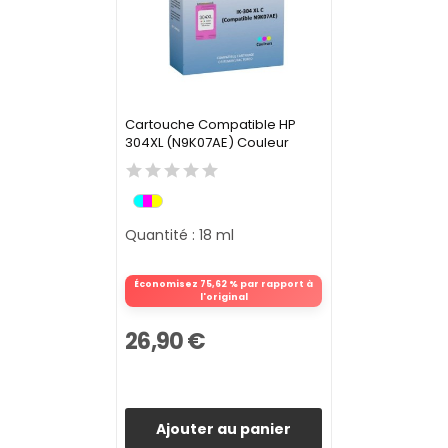
Cartouche Compatible HP
304XL (N9K07AE) Couleur
Quantité : 18 ml
Économisez 75,62 % par rapport à
l'original
26,90 €
Ajouter au panier