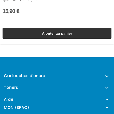
15,90 €
Ajouter au panier
Cartouches d'encre

Toners

Aide


MON ESPACE