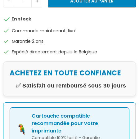
AJOUTER AU PANIER

En stock
check
Commande maintenant, livré
check
Garantie 2 ans
check
Expédié directement depuis la Belgique
ACHETEZ EN TOUTE CONFIANCE
✅ Satisfait ou remboursé sous 30 jours
Cartouche compatible
recommandée pour votre
imprimante
Compatible 100% testé – Garantie