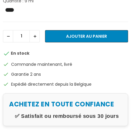
Quantité : 9 ml
AJOUTER AU PANIER

En stock
check
Commande maintenant, livré
check
Garantie 2 ans
check
Expédié directement depuis la Belgique
ACHETEZ EN TOUTE CONFIANCE
✅ Satisfait ou remboursé sous 30 jours