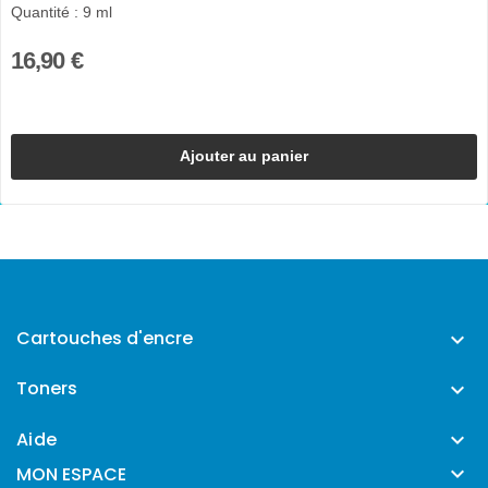
Quantité : 9 ml
16,90 €
Ajouter au panier
Cartouches d'encre

Toners

Aide


MON ESPACE