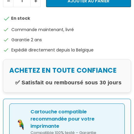
AJOUTER AU PANIER

En stock
check
Commande maintenant, livré
check
Garantie 2 ans
check
Expédié directement depuis la Belgique
ACHETEZ EN TOUTE CONFIANCE
✅ Satisfait ou remboursé sous 30 jours
Cartouche compatible
recommandée pour votre
imprimante
Compatible 100% testé – Garantie