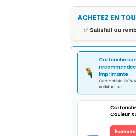
ACHETEZ EN TO
✅ Satisfait ou rem
Cartouche co
recommandée 
imprimante
Compatible 100% t
satisfaction
Cartouche
Couleur X
Économis