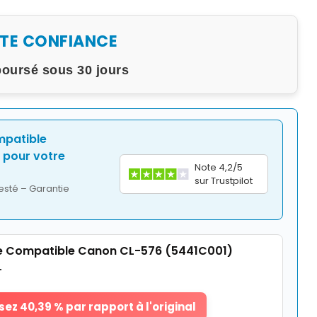
UTE CONFIANCE
boursé sous 30 jours
mpatible
pour votre
Note 4,2/5
sur Trustpilot
esté – Garantie
 Compatible Canon CL-576 (5441C001)
L
ez 40,39 % par rapport à l'original