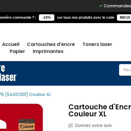
Commandez avant 15h, liv
remière commande ? :
-10%
sur tous nos produits avec le code
INK10
Accueil
Cartouches d'encre
Toners laser
Papier
Imprimantes
re
laser
6 (5441C001) Couleur XL
Cartouche d'Enc
Couleur XL
Donnez votre avis