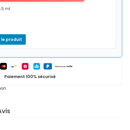
6.5 ml
 le produit
Paiement 100% sécurisé
non
Avis