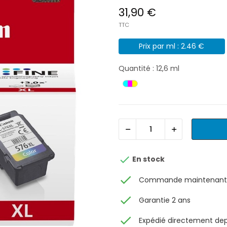
31,90 €
TTC
Prix par ml : 2.46 €
Quantité : 12,6 ml

En stock
check
Commande maintenant, 
check
Garantie 2 ans
check
Expédié directement depu