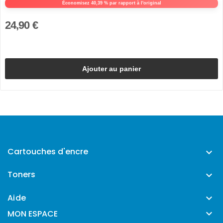
Économisez 40,39 % par rapport à l'original
24,90 €
Ajouter au panier
Cartouches d'encre

Toners

Aide


MON ESPACE