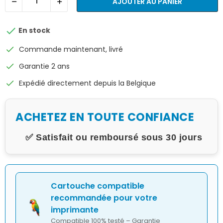
AJOUTER AU PANIER

En stock
check
Commande maintenant, livré
check
Garantie 2 ans
check
Expédié directement depuis la Belgique
ACHETEZ EN TOUTE CONFIANCE
✅ Satisfait ou remboursé sous 30 jours
Cartouche compatible
recommandée pour votre
imprimante
Compatible 100% testé – Garantie