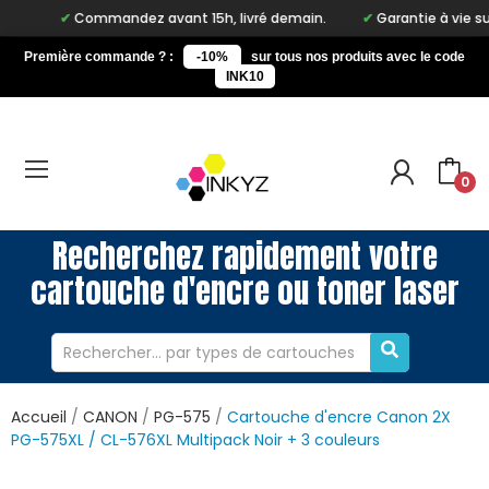
Commandez avant 15h, livré demain.
Garantie à vie sur notre
Première commande ? :
-10%
sur tous nos produits avec le code
INK10
0
Recherchez rapidement votre
cartouche d'encre ou toner laser
Accueil
CANON
PG-575
Cartouche d'encre Canon 2X
PG-575XL / CL-576XL Multipack Noir + 3 couleurs