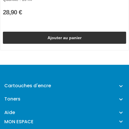
28,90 €
Ajouter au panier
Cartouches d'encre

Toners

Aide


MON ESPACE