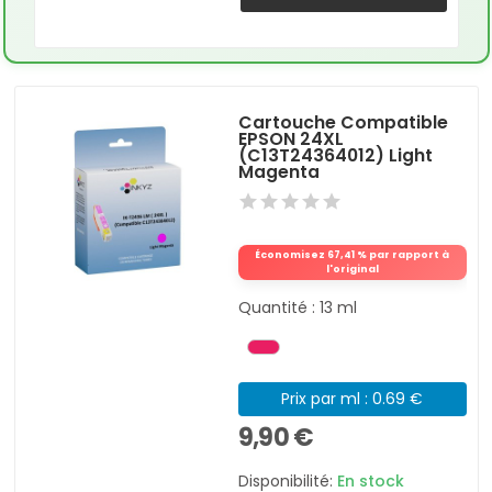
Cartouche Compatible
EPSON 24XL
(C13T24364012) Light
Magenta
Économisez 67,41 % par rapport à
l'original
Quantité : 13 ml
Prix par ml : 0.69 €
9,90 €
Disponibilité:
En stock