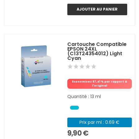
AJOUTER AU PANIER
Cartouche Compatible
EPSON 24XL
(C13T24354012) Light
Cyan
Économisez 67,41 % par rapport à
l'original
Quantité : 13 ml
Prix par ml : 0.69 €
9,90 €