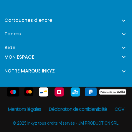
Cartouches d'encre

Toners

Aide


MON ESPACE
NOTRE MARQUE INKYZ

Mentions légales
Déclaration de confidentialité
CGV
© 2025 Inkyz tous droits réservés - JM PRODUCTION SRL