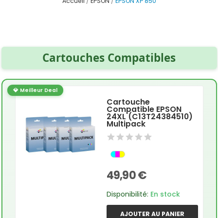
Accueil
EPSON
EPSON XP 850
Cartouches Compatibles
💎 Meilleur Deal
Cartouche
Compatible EPSON
24XL (C13T24384510)
Multipack
49,90 €
Disponibilité:
En stock
AJOUTER AU PANIER