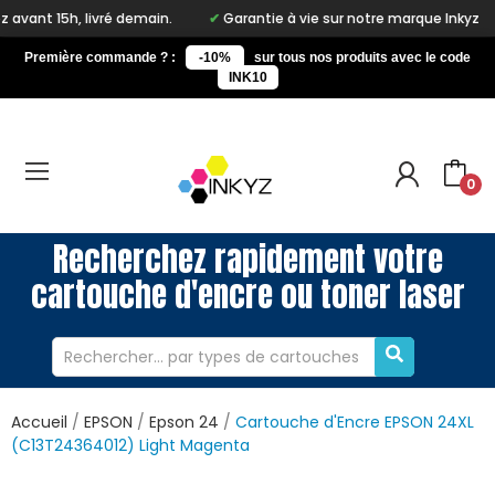
 demain.
Garantie à vie sur notre marque Inkyz
Livraison gra
Première commande ? :
-10%
sur tous nos produits avec le code
INK10
0
Recherchez rapidement votre
cartouche d'encre ou toner laser
Accueil
EPSON
Epson 24
Cartouche d'Encre EPSON 24XL
(C13T24364012) Light Magenta