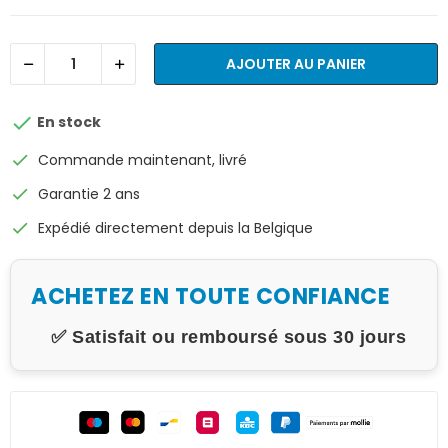
AJOUTER AU PANIER

En stock
check
Commande maintenant, livré
check
Garantie 2 ans
check
Expédié directement depuis la Belgique
ACHETEZ EN TOUTE CONFIANCE
✅ Satisfait ou remboursé sous 30 jours