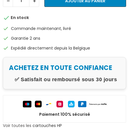
AJOUTER AU PANIER

En stock
check
Commande maintenant, livré
check
Garantie 2 ans
check
Expédié directement depuis la Belgique
ACHETEZ EN TOUTE CONFIANCE
✅ Satisfait ou remboursé sous 30 jours
Paiement 100% sécurisé
Voir toutes les
cartouches HP