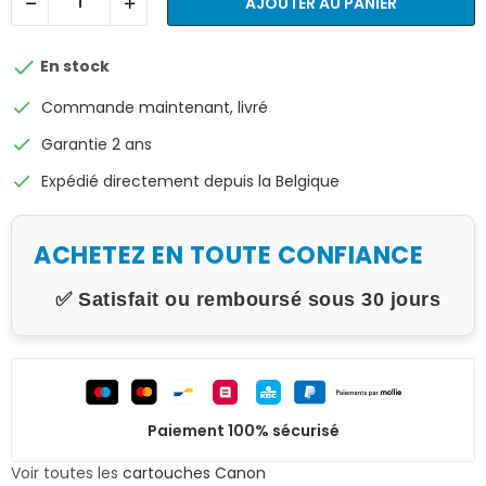
AJOUTER AU PANIER

En stock
check
Commande maintenant, livré
check
Garantie 2 ans
check
Expédié directement depuis la Belgique
ACHETEZ EN TOUTE CONFIANCE
✅ Satisfait ou remboursé sous 30 jours
Paiement 100% sécurisé
Voir toutes les
cartouches Canon