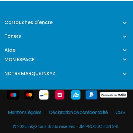
Cartouches d'encre

Toners

Aide


MON ESPACE
NOTRE MARQUE INKYZ

Mentions légales
Déclaration de confidentialité
CGV
© 2025 Inkyz tous droits réservés - JM PRODUCTION SRL