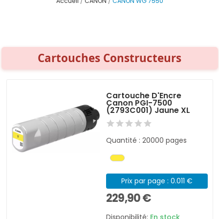
Accueil
CANON
CANON WG 7550
Cartouches Constructeurs
Cartouche D'Encre
Canon PGI-7500
(2793C001) Jaune XL
Quantité : 20000 pages
Prix par page : 0.011 €
229,90 €
Disponibilité:
En stock