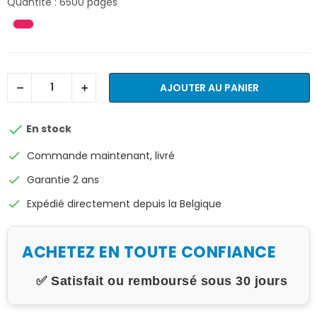
Quantité : 6500 pages
AJOUTER AU PANIER

En stock
check
Commande maintenant, livré
check
Garantie 2 ans
check
Expédié directement depuis la Belgique
ACHETEZ EN TOUTE CONFIANCE
✅ Satisfait ou remboursé sous 30 jours