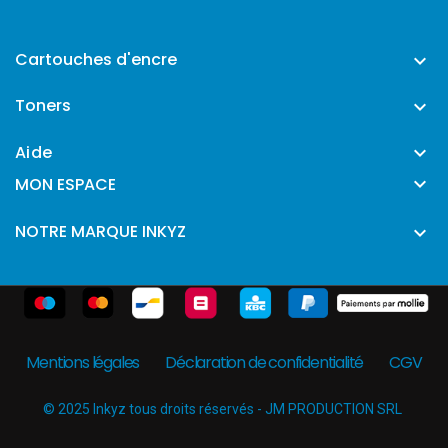
Cartouches d'encre

Toners

Aide


MON ESPACE
NOTRE MARQUE INKYZ

Mentions légales
Déclaration de confidentialité
CGV
© 2025 Inkyz tous droits réservés - JM PRODUCTION SRL