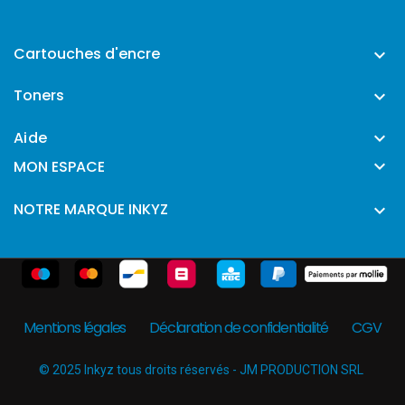
Cartouches d'encre

Toners

Aide


MON ESPACE
NOTRE MARQUE INKYZ

Mentions légales
Déclaration de confidentialité
CGV
© 2025 Inkyz tous droits réservés - JM PRODUCTION SRL