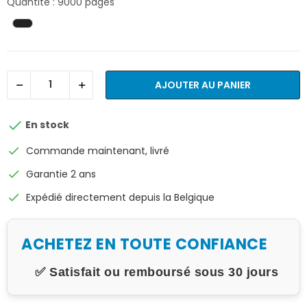
Quantité : 9000 pages
AJOUTER AU PANIER

En stock
check
Commande maintenant, livré
check
Garantie 2 ans
check
Expédié directement depuis la Belgique
ACHETEZ EN TOUTE CONFIANCE
✅ Satisfait ou remboursé sous 30 jours