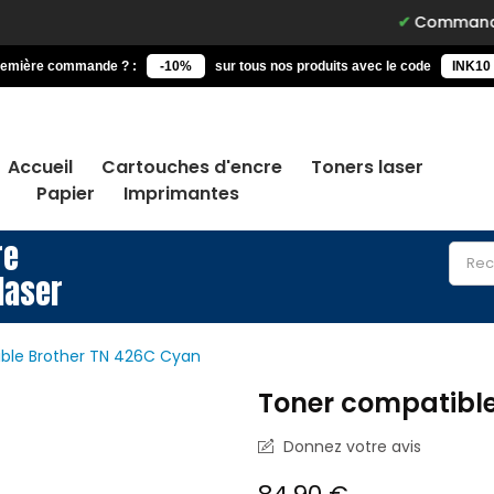
Commandez avant 15h, 
remière commande ? :
-10%
sur tous nos produits avec le code
INK10
Accueil
Cartouches d'encre
Toners laser
Papier
Imprimantes
re
laser
ble Brother TN 426C Cyan
Toner compatibl
Donnez votre avis