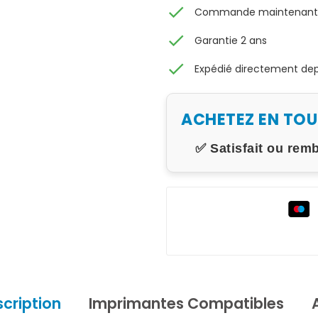
check
Commande maintenant, 
check
Garantie 2 ans
check
Expédié directement depu
ACHETEZ EN TO
✅ Satisfait ou rem
cription
Imprimantes Compatibles