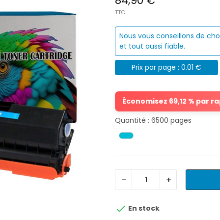
84,90 €
TTC
Nous vous conseillons de cho
et tout aussi fiable.
Prix par page : 0.01 €
Économisez 69,12 % par rap
Quantité : 6500 pages

En stock