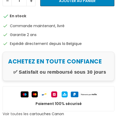
AJOUTER AU PANIER

En stock
check
Commande maintenant, livré
check
Garantie 2 ans
check
Expédié directement depuis la Belgique
ACHETEZ EN TOUTE CONFIANCE
✅ Satisfait ou remboursé sous 30 jours
Paiement 100% sécurisé
Voir toutes les
cartouches Canon