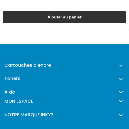
Ajouter au panier
Cartouches d'encre

Toners

Aide


MON ESPACE
NOTRE MARQUE INKYZ
