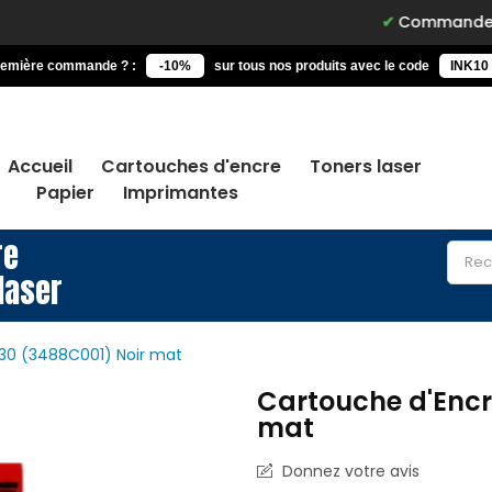
Commandez avant 15h, l
remière commande ? :
-10%
sur tous nos produits avec le code
INK10
Accueil
Cartouches d'encre
Toners laser
Papier
Imprimantes
re
laser
30 (3488C001) Noir mat
Cartouche d'Encr
mat
Donnez votre avis