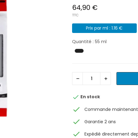
64,90 €
TTC
Prix par ml : 1.16 €
Quantité : 55 ml

En stock
check
Commande maintenant, 
check
Garantie 2 ans
check
Expédié directement depu