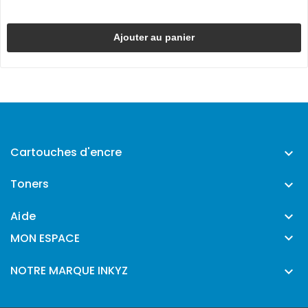
Ajouter au panier
Cartouches d'encre

Toners

Aide


MON ESPACE
NOTRE MARQUE INKYZ
