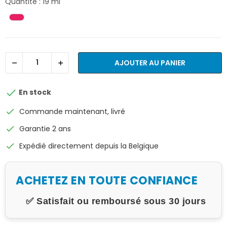
Quantité : 19 ml
AJOUTER AU PANIER

En stock
check
Commande maintenant, livré
check
Garantie 2 ans
check
Expédié directement depuis la Belgique
ACHETEZ EN TOUTE CONFIANCE
✅ Satisfait ou remboursé sous 30 jours