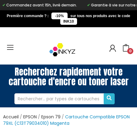
z avant 15h, livré demain.
Garantie à vie sur notre marque Inky
Première commande ? :
-10%
sur tous nos produits avec le code
INK10
0
Recherchez rapidement votre
cartouche d'encre ou toner laser
Accueil
EPSON
Epson 79
Cartouche Compatible EPSON
79XL (C13T79034010) Magenta