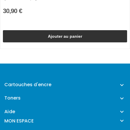
30,90 €
Ajouter au panier
Cartouches d'encre

Toners

Aide


MON ESPACE