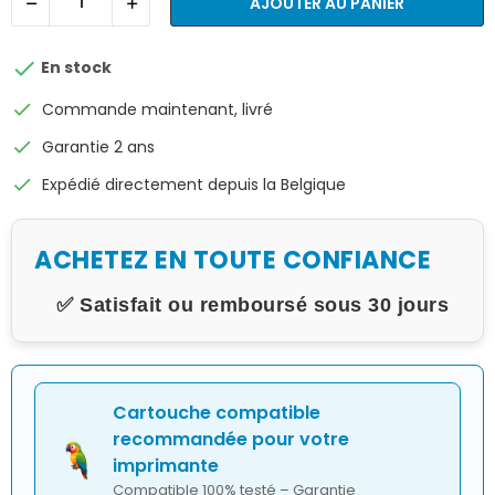
AJOUTER AU PANIER

En stock
check
Commande maintenant, livré
check
Garantie 2 ans
check
Expédié directement depuis la Belgique
ACHETEZ EN TOUTE CONFIANCE
✅ Satisfait ou remboursé sous 30 jours
Cartouche compatible
recommandée pour votre
imprimante
Compatible 100% testé – Garantie