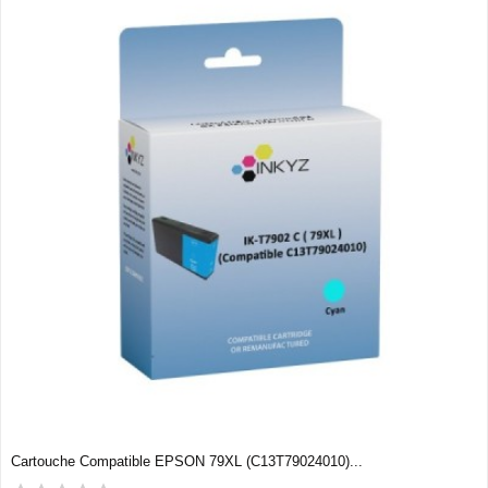
Cartouche Compatible EPSON 79XL (C13T79024010)...