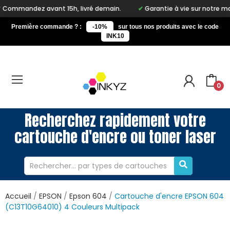
nt 15h, livré demain.
Garantie à vie sur notre marque Inkyz
Première commande ? :
-10%
sur tous nos produits avec le code
INK10
0
Recherchez rapidement votre
cartouche d'encre ou toner laser
Accueil
EPSON
Epson 604
Cartouche d'encre EPSON 604
(C13T10G64010) 4 Couleurs Multipack