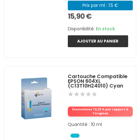
Prix par ml : 1.5 €
15,90 €
Disponibilité:
En stock
AJOUTER AU PANIER
Cartouche Compatible
EPSON 604XL
(C13T10H24010) Cyan
Économisez 72,23 % par rapport à
l'original
Quantité : 10 ml