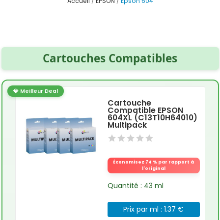
Accueil
EPSON
Epson 604
Cartouches Compatibles
💎 Meilleur Deal
Cartouche
Compatible EPSON
604XL (C13T10H64010)
Multipack
Économisez 74 % par rapport à
l'original
Quantité : 43 ml
Prix par ml : 1.37 €