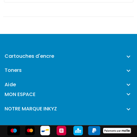
Cartouches d'encre

Toners

Aide


MON ESPACE
NOTRE MARQUE INKYZ
