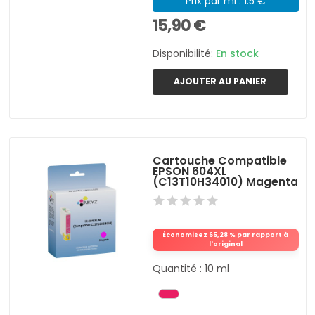
Prix par ml : 1.5 €
15,90 €
Disponibilité:
En stock
AJOUTER AU PANIER
Cartouche Compatible
EPSON 604XL
(C13T10H34010) Magenta
Économisez 65,28 % par rapport à
l'original
Quantité : 10 ml