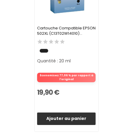
Cartouche Compatible EPSON
502XL (C13T02W14010)...
Quantité : 20 ml
Économisez 77,06 % par rapport à
l'original
19,90 €
Ajouter au panier