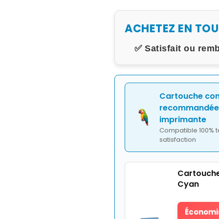
ACHETEZ EN TO
✅ Satisfait ou rem
Cartouche co
recommandée 
imprimante
Compatible 100% t
satisfaction
Cartouch
Cyan
Économis