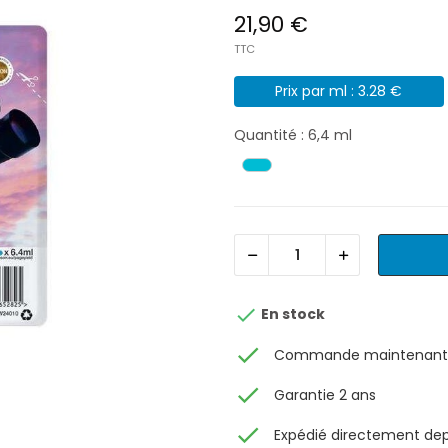
21,90 €
TTC
Prix par ml : 3.28 €
Quantité : 6,4 ml

En stock
check
Commande maintenant, 
check
Garantie 2 ans
check
Expédié directement depu