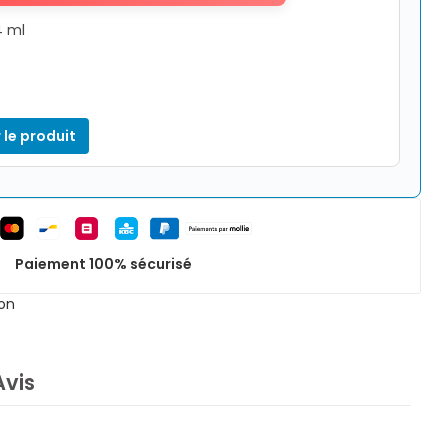
4 ml
 le produit
Paiement 100% sécurisé
on
Avis