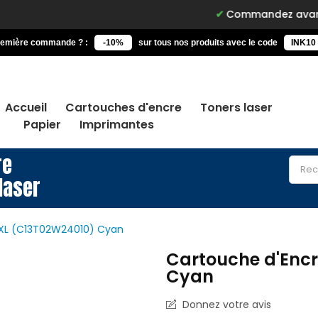
Commandez avant 15h, livré de
remière commande ? :
-10%
sur tous nos produits avec le code
INK10
Accueil
Cartouches d'encre
Toners laser
Papier
Imprimantes
re
laser
2XL (C13T02W24010) Cyan
Cartouche d'Enc
Cyan
Donnez votre avis