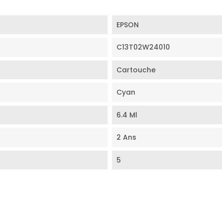
EPSON
C13T02W24010
Cartouche
Cyan
6.4 Ml
2 Ans
5