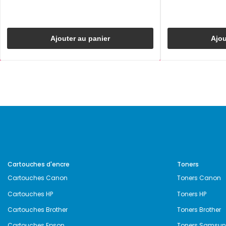
Ajouter au panier
Ajou
Cartouches d'encre
Toners
Cartouches Canon
Toners Canon
Cartouches HP
Toners HP
Cartouches Brother
Toners Brother
Cartouches Epson
Toners Samsu