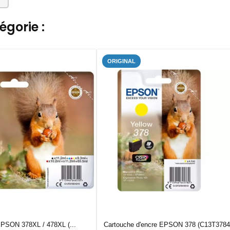
gorie :
ORIGINAL
EPSON 378XL / 478XL (...
Cartouche d'encre EPSON 378 (C13T3784