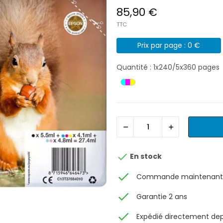
85,90 €
TTC
Prix par page : 0 €
Quantité : 1x240/5x360 pages

En stock
check
Commande maintenant, 
check
Garantie 2 ans
check
Expédié directement depu