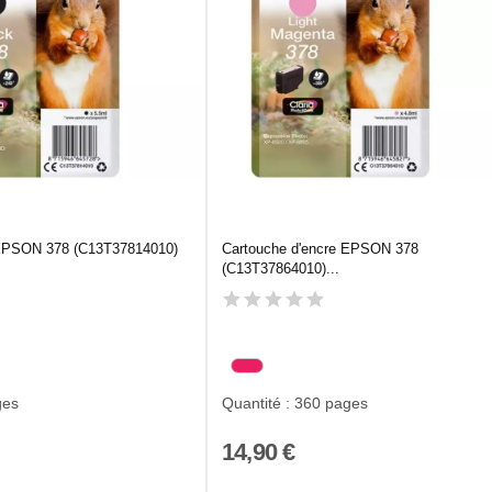
 EPSON 378 (C13T37814010)
Cartouche d'encre EPSON 378
(C13T37864010)...
ges
Quantité : 360 pages
14,90 €