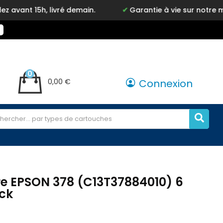
ivré demain.
Garantie à vie sur notre marque Inkyz
0
0,00 €
Connexion
e EPSON 378 (C13T37884010) 6
ck