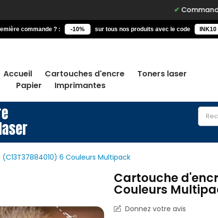
Commandez avant 15h, l
remière commande ? :
-10%
sur tous nos produits avec le code
INK10
Accueil
Cartouches d'encre
Toners laser
Papier
Imprimantes
re
laser
 (C13T37884010) 6 Couleurs Multipack
Cartouche d'encr
Couleurs Multipa
Donnez votre avis