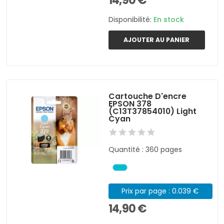
14,90 €
Disponibilité:
En stock
AJOUTER AU PANIER
Cartouche D'encre
EPSON 378
(C13T37854010) Light
Cyan
Quantité : 360 pages
Prix par page : 0.039 €
14,90 €