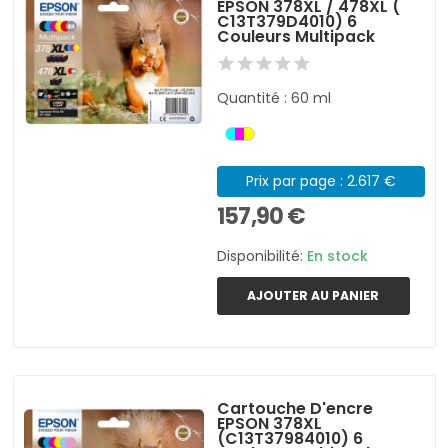
EPSON 378XL / 478XL (
C13T379D4010) 6
Couleurs Multipack
Quantité : 60 ml
Prix par page : 2.617 €
157,90 €
Disponibilité:
En stock
AJOUTER AU PANIER
Cartouche D'encre
EPSON 378XL
(C13T37984010) 6