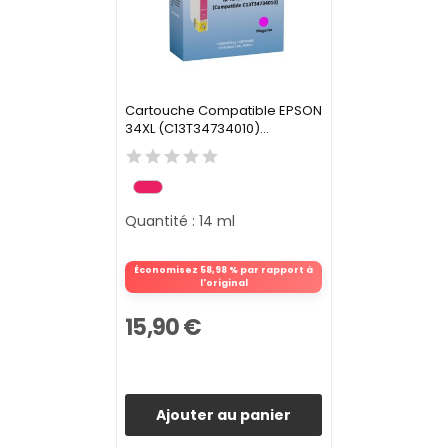
Cartouche Compatible EPSON
34XL (C13T34734010)...
Quantité : 14 ml
Économisez 58,98 % par rapport à
l'original
15,90 €
Ajouter au panier