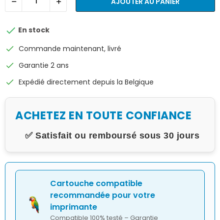
AJOUTER AU PANIER

En stock
check
Commande maintenant, livré
check
Garantie 2 ans
check
Expédié directement depuis la Belgique
ACHETEZ EN TOUTE CONFIANCE
✅ Satisfait ou remboursé sous 30 jours
Cartouche compatible
recommandée pour votre
imprimante
Compatible 100% testé – Garantie