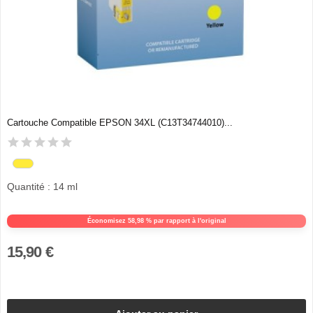
Cartouche Compatible EPSON 34XL (C13T34744010)...
Quantité : 14 ml
Économisez 58,98 % par rapport à l'original
15,90 €