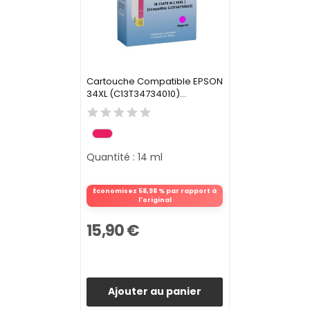
Cartouche Compatible EPSON
34XL (C13T34734010)...
Quantité : 14 ml
Économisez 58,98 % par rapport à
l'original
15,90 €
Ajouter au panier