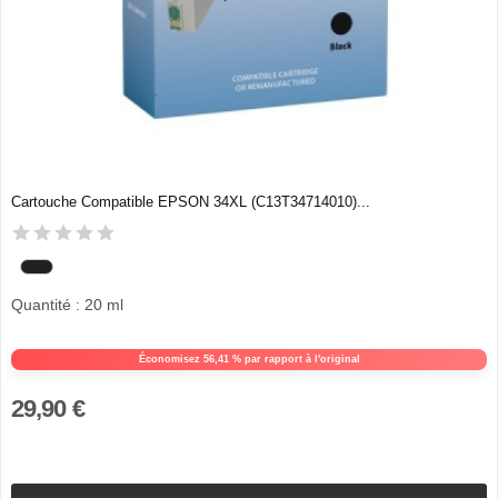
Cartouche Compatible EPSON 34XL (C13T34714010)...
Quantité : 20 ml
Économisez 56,41 % par rapport à l'original
29,90 €