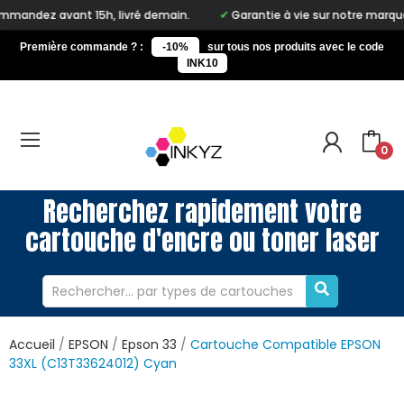
5h, livré demain.
Garantie à vie sur notre marque Inkyz
Li
Première commande ? :
-10%
sur tous nos produits avec le code
INK10
0
Recherchez rapidement votre
cartouche d'encre ou toner laser
Accueil
EPSON
Epson 33
Cartouche Compatible EPSON
33XL (C13T33624012) Cyan