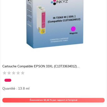
Cartouche Compatible EPSON 33XL (C13T33634012)...
Quantité : 13.8 ml
Économisez 62,44 % par rapport à l'original