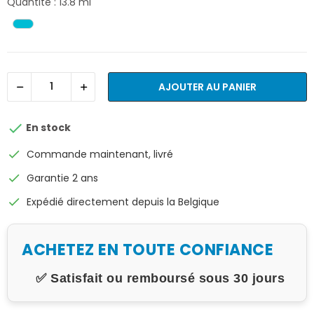
Quantité : 13.8 ml
AJOUTER AU PANIER

En stock
check
Commande maintenant, livré
check
Garantie 2 ans
check
Expédié directement depuis la Belgique
ACHETEZ EN TOUTE CONFIANCE
✅ Satisfait ou remboursé sous 30 jours