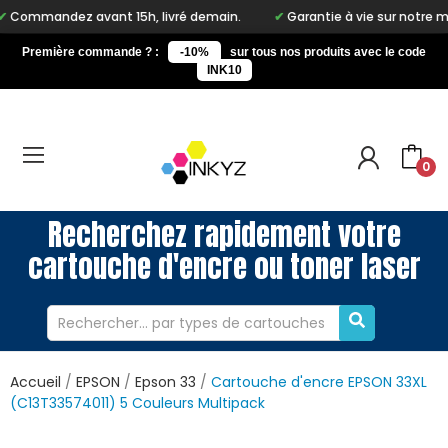
 15h, livré demain.
Garantie à vie sur notre marque Inkyz
Première commande ? :
-10%
sur tous nos produits avec le code
INK10
0
Recherchez rapidement votre
cartouche d'encre ou toner laser
Accueil
EPSON
Epson 33
Cartouche d'encre EPSON 33XL
(C13T33574011) 5 Couleurs Multipack