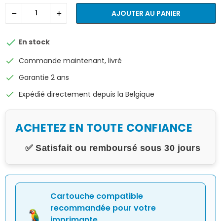
AJOUTER AU PANIER

En stock
check
Commande maintenant, livré
check
Garantie 2 ans
check
Expédié directement depuis la Belgique
ACHETEZ EN TOUTE CONFIANCE
✅ Satisfait ou remboursé sous 30 jours
Cartouche compatible
recommandée pour votre
imprimante