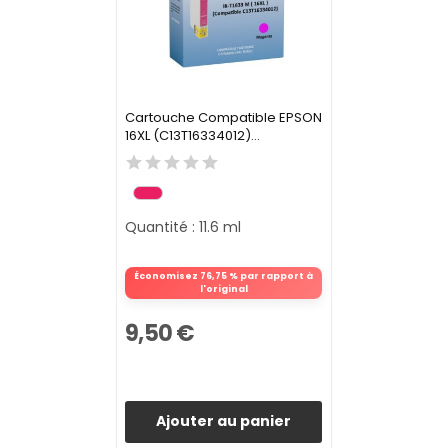
Cartouche Compatible EPSON
16XL (C13T16334012)...
Quantité : 11.6 ml
Économisez 76,75 % par rapport à
l'original
9,50 €
Ajouter au panier