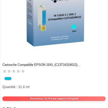
Cartouche Compatible EPSON 16XL (C13T16324012)...
Quantité : 11.6 ml
Économisez 76,75 % par rapport à l'original