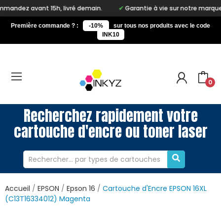
5h, livré demain.
Garantie à vie sur notre marque Inkyz
Li
Première commande ? :
-10%
sur tous nos produits avec le code
INK10
0
Recherchez rapidement votre
cartouche d'encre ou toner laser
Accueil
EPSON
Epson 16
Cartouche d'Encre EPSON 16XL
(C13T16334012) Magenta