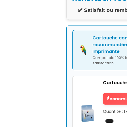
✅ Satisfait ou rem
Cartouche co
recommandée 
imprimante
Compatible 100% t
satisfaction
Cartouche
Économis
Quantité : 1