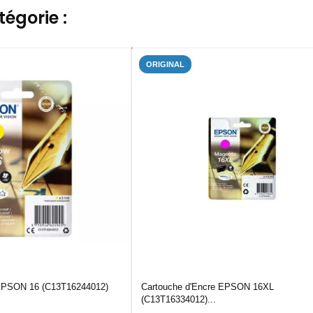
égorie :
ORIGINAL
 EPSON 16 (C13T16244012)
Cartouche d'Encre EPSON 16XL
(C13T16334012)...