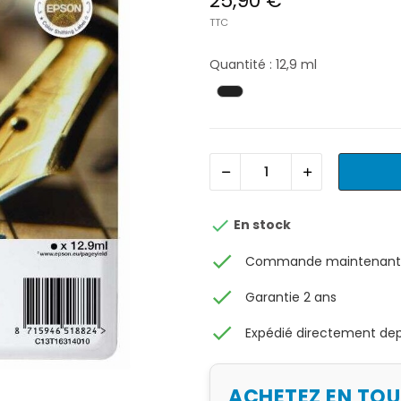
25,90 €
TTC
Quantité : 12,9 ml

En stock
check
Commande maintenant, 
check
Garantie 2 ans
check
Expédié directement depu
ACHETEZ EN TO