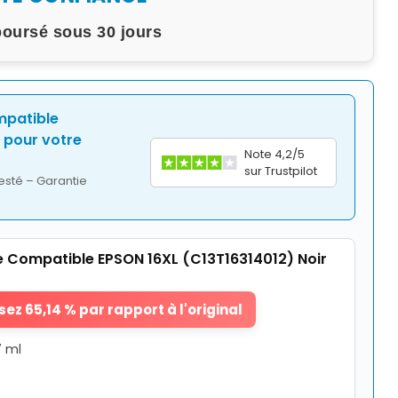
boursé sous 30 jours
mpatible
pour votre
Note 4,2/5
sur Trustpilot
esté – Garantie
 Compatible EPSON 16XL (C13T16314012) Noir
ez 65,14 % par rapport à l'original
7 ml