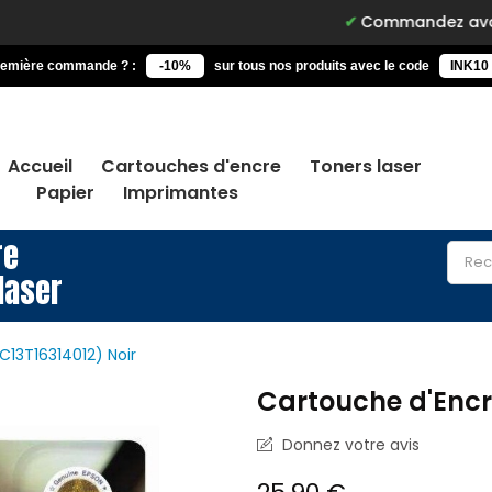
Commandez avant 15h, livré d
remière commande ? :
-10%
sur tous nos produits avec le code
INK10
Accueil
Cartouches d'encre
Toners laser
Papier
Imprimantes
re
laser
C13T16314012) Noir
Cartouche d'Encr
Donnez votre avis