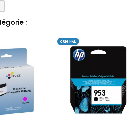
égorie :
ORIGINAL