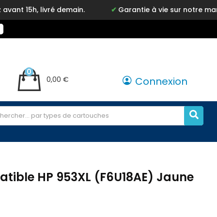
é demain.
Garantie à vie sur notre marque Inkyz
0
0,00 €
Connexion
tible HP 953XL (F6U18AE) Jaune