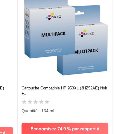
E)
Cartouche Compatible HP 953XL (3HZ52AE) Noir
+...
Quantité : 134 ml
Économisez 74.9 % par rapport à
t à